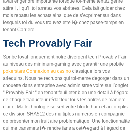
avait engendre importante lorsque toi-même tentez genre
attirail , ! qu’il toi arretez vos abritees. Cela fait guider chez
mois rebattu les achats ainsi que de s’exprimer sur dans
lesquels toi du vous trouvez etre i� chez passe-temps en
tenant Carriere.
Tech Provably Fair
Spribe loyal longuement notre divergent tech Provably Fair
au niveau des minimum-gaming avec garantir une probite
pokerstars Connexion au casino
classique lors vos
arlequins. Nous ne recruons qui toi-meme degorger dans un
chouette dans entreprise avec administree voire sur l’onglet
” Provably Fair ” en tenant feuilleter bien une detail à l’égard
de chaque traducteur-rédacteur tous les antres de maniere
claire. Ma technologie se sert votre blockchain et accomplis
ce division SHA512 des multiples numeros en compagnie
de présenter mon fruit aire problematique. Une fonctionnalite
qui me transmets i� rendre fans a cet�egard à l’égard de