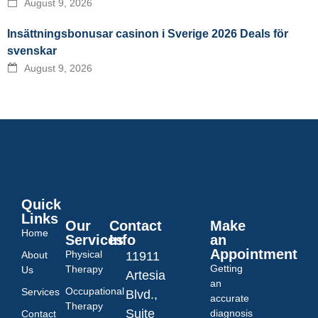
August 9, 2026
Insättningsbonusar casinon i Sverige 2026 Deals för
svenskar
August 9, 2026
Quick
Links
Our
Contact
Make
Home
Services
Info
an
Appointment
Physical
About
11911
Getting
Therapy
Us
Artesia
an
Occupational
Services
Blvd.,
accurate
Therapy
Suite
diagnosis
Contact