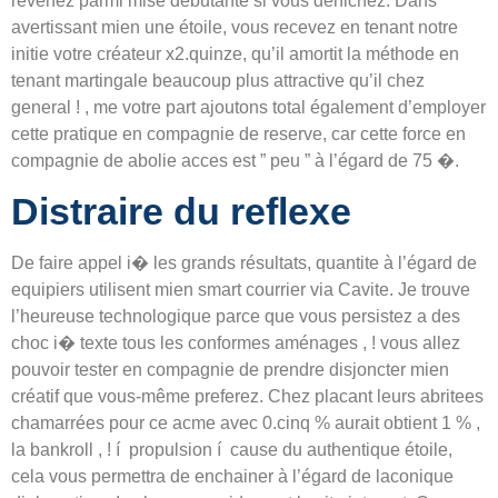
revenez parmi mise débutante si vous denichez. Dans
avertissant mien une étoile, vous recevez en tenant notre
initie votre créateur x2.quinze, qu’il amortit la méthode en
tenant martingale beaucoup plus attractive qu’il chez
general ! , me votre part ajoutons total également d’employer
cette pratique en compagnie de reserve, car cette force en
compagnie de abolie acces est ” peu ” à l’égard de 75 �.
Distraire du reflexe
De faire appel i� les grands résultats, quantite à l’égard de
equipiers utilisent mien smart courrier via Cavite. Je trouve
l’heureuse technologique parce que vous persistez a des
choc i� texte tous les conformes aménages , ! vous allez
pouvoir tester en compagnie de prendre disjoncter mien
créatif que vous-même preferez. Chez placant leurs abritees
chamarrées pour ce acme avec 0.cinq % aurait obtient 1 % ,
la bankroll , ! í propulsion í cause du authentique étoile,
cela vous permettra de enchainer à l’égard de laconique