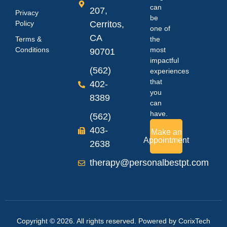
can
207,
Privacy
be
Policy
Cerritos,
one of
CA
Terms &
the
Conditions
most
90701
impactful
(562)
experiences
that
402-
you
8389
can
have.
(562)
403-
Make an
Appointment
2638
therapy@personalbestpt.com
Copyright © 2026. All rights reserved. Powered by
CorixTech