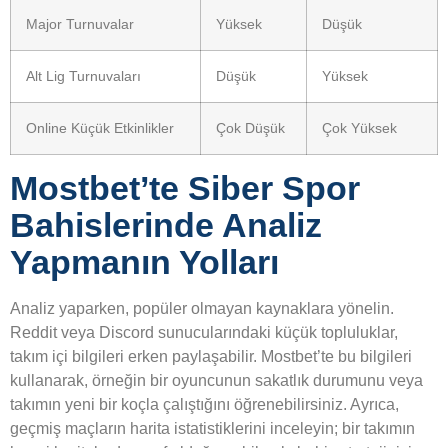
Major Turnuvalar
Yüksek
Düşük
Alt Lig Turnuvaları
Düşük
Yüksek
Online Küçük Etkinlikler
Çok Düşük
Çok Yüksek
Mostbet’te Siber Spor
Bahislerinde Analiz
Yapmanın Yolları
Analiz yaparken, popüler olmayan kaynaklara yönelin.
Reddit veya Discord sunucularındaki küçük topluluklar,
takım içi bilgileri erken paylaşabilir. Mostbet’te bu bilgileri
kullanarak, örneğin bir oyuncunun sakatlık durumunu veya
takımın yeni bir koçla çalıştığını öğrenebilirsiniz. Ayrıca,
geçmiş maçların harita istatistiklerini inceleyin; bir takımın