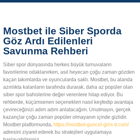
Mostbet ile Siber Sporda
Göz Ardı Edilenleri
Savunma Rehberi
Siber spor dünyasında herkes büyük turnuvaların
favorilerine odaklanırken, asıl heyecan çoğu zaman gözden
kaçan takımlarda ve oyuncularda saklı. Mostbet, bu alanda
azınlıkta kalanların tarafında durarak, daha az popüler olan
siber spor bahislerine değer verenlere hitap ediyor. Bu
rehberde, küçümsenen seçenekleri nasıl keşfedip avantaja
çevireceğinizi adım adım anlatacağım. Unutmayın, gerçek
kazançlar çoğu zaman popüler olmayanın içinde gizlidir.
Mostbet platformunda,
https://mostbet-guncel-giris-tr.com/
adresini ziyaret ederek bu stratejileri uygulamaya
başlayabilirsiniz.