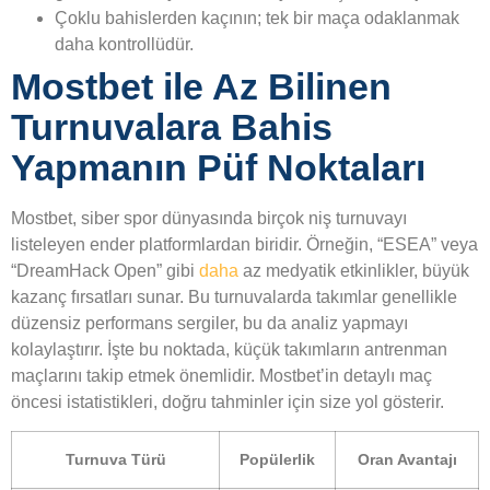
Çoklu bahislerden kaçının; tek bir maça odaklanmak
daha kontrollüdür.
Mostbet ile Az Bilinen
Turnuvalara Bahis
Yapmanın Püf Noktaları
Mostbet, siber spor dünyasında birçok niş turnuvayı
listeleyen ender platformlardan biridir. Örneğin, “ESEA” veya
“DreamHack Open” gibi
daha
az medyatik etkinlikler, büyük
kazanç fırsatları sunar. Bu turnuvalarda takımlar genellikle
düzensiz performans sergiler, bu da analiz yapmayı
kolaylaştırır. İşte bu noktada, küçük takımların antrenman
maçlarını takip etmek önemlidir. Mostbet’in detaylı maç
öncesi istatistikleri, doğru tahminler için size yol gösterir.
Turnuva Türü
Popülerlik
Oran Avantajı