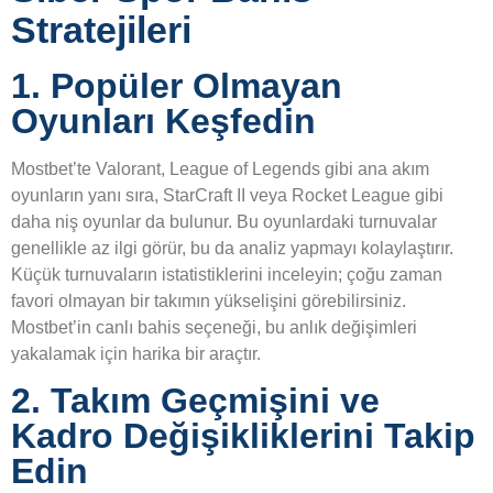
Stratejileri
1. Popüler Olmayan
Oyunları Keşfedin
Mostbet’te Valorant, League of Legends gibi ana akım
oyunların yanı sıra, StarCraft II veya Rocket League gibi
daha niş oyunlar da bulunur. Bu oyunlardaki turnuvalar
genellikle az ilgi görür, bu da analiz yapmayı kolaylaştırır.
Küçük turnuvaların istatistiklerini inceleyin; çoğu zaman
favori olmayan bir takımın yükselişini görebilirsiniz.
Mostbet’in canlı bahis seçeneği, bu anlık değişimleri
yakalamak için harika bir araçtır.
2. Takım Geçmişini ve
Kadro Değişikliklerini Takip
Edin