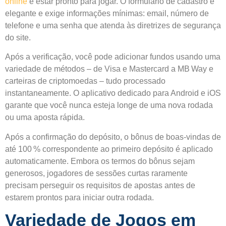
online
e estar pronto para jogar. O formulário de cadastro é
elegante e exige informações mínimas: email, número de
telefone e uma senha que atenda às diretrizes de segurança
do site.
Após a verificação, você pode adicionar fundos usando uma
variedade de métodos – de Visa e Mastercard a MB Way e
carteiras de criptomoedas – tudo processado
instantaneamente. O aplicativo dedicado para Android e iOS
garante que você nunca esteja longe de uma nova rodada
ou uma aposta rápida.
Após a confirmação do depósito, o bônus de boas-vindas de
até 100 % correspondente ao primeiro depósito é aplicado
automaticamente. Embora os termos do bônus sejam
generosos, jogadores de sessões curtas raramente
precisam perseguir os requisitos de apostas antes de
estarem prontos para iniciar outra rodada.
Variedade de Jogos em