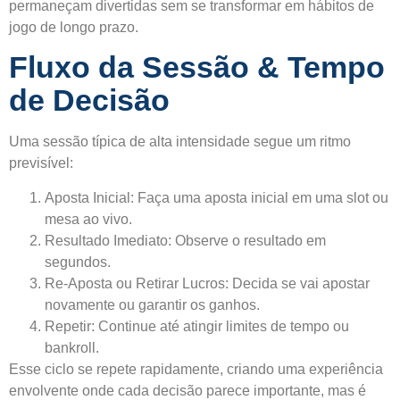
permaneçam divertidas sem se transformar em hábitos de
jogo de longo prazo.
Fluxo da Sessão & Tempo
de Decisão
Uma sessão típica de alta intensidade segue um ritmo
previsível:
Aposta Inicial
: Faça uma aposta inicial em uma slot ou
mesa ao vivo.
Resultado Imediato
: Observe o resultado em
segundos.
Re-Aposta ou Retirar Lucros
: Decida se vai apostar
novamente ou garantir os ganhos.
Repetir
: Continue até atingir limites de tempo ou
bankroll.
Esse ciclo se repete rapidamente, criando uma experiência
envolvente onde cada decisão parece importante, mas é