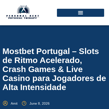
Mostbet Portugal – Slots
de Ritmo Acelerado,
Crash Games & Live
Casino para Jogadores de
Alta Intensidade
Amit
June 8, 2026