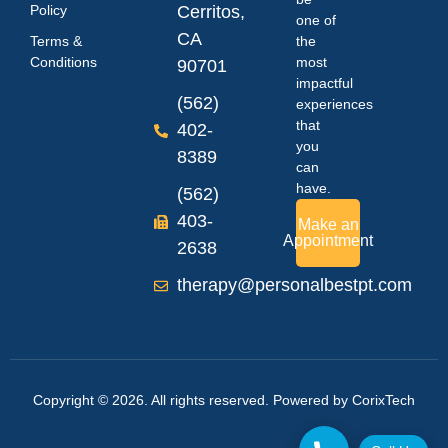
Policy
Cerritos,
one of
CA
Terms &
the
Conditions
most
90701
impactful
(562)
experiences
that
402-
you
8389
can
have.
(562)
403-
Make an
Appointment
2638
therapy@personalbestpt.com
Copyright © 2026. All rights reserved. Powered by
CorixTech