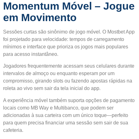
Momentum Móvel – Jogue
em Movimento
Sessões curtas são sinônimo de jogo móvel. O Mostbet App
foi projetado para velocidade: tempos de carregamento
mínimos e interface que prioriza os jogos mais populares
para acesso instantâneo.
Jogadores frequentemente acessam seus celulares durante
intervalos de almoço ou enquanto esperam por um
compromisso, girando slots ou fazendo apostas rápidas na
roleta ao vivo sem sair da tela inicial do app.
A experiência móvel também suporta opções de pagamento
locais como MB Way e Multibanco, que podem ser
adicionadas à sua carteira com um único toque—perfeito
para quem precisa financiar uma sessão sem sair de sua
cafeteria.