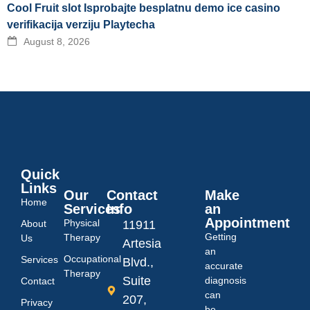
Cool Fruit slot Isprobajte besplatnu demo ice casino
verifikacija verziju Playtecha
August 8, 2026
Quick
Links
Our
Contact
Make
Home
Services
Info
an
Appointment
Physical
About
11911
Getting
Therapy
Us
Artesia
an
Occupational
Services
Blvd.,
accurate
Therapy
Suite
diagnosis
Contact
can
207,
Privacy
be