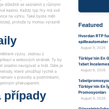
je důležité se seznámit s různými
a živé kasino. Každý typ hry má své
šance na výhru. Také byste měli
bízejí, protože ty mohou výrazně
Featured
Hvordan RTP fun
aily
spilleautomater
August 9, 2026
é některé výzvy. Jednou z
Türkiye’nin En 
 aplikací a webových stránek. Ty by
1xbet İncelemes
li snadno navigovat a hrát. Dále je
August 9, 2026
metody, které umožňují rychlé a
námeni s pravidly a podmínkami,
1xbetpromosyon
příjemným překvapením.
Türkiye’nin En İ
a případy
Promosyonları
August 9, 2026
Güncelgiris1xbe