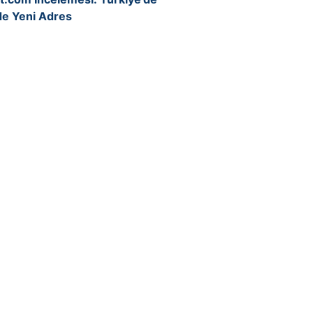
de Yeni Adres