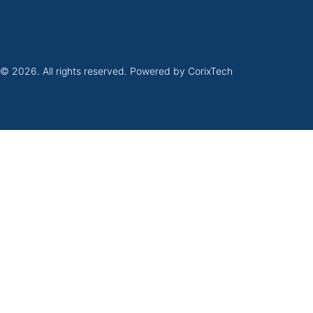
 © 2026. All rights reserved. Powered by
CorixTech