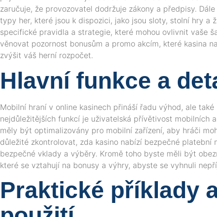
zaručuje, že provozovatel dodržuje zákony a předpisy. Dále 
typy her, které jsou k dispozici, jako jsou sloty, stolní hry 
specifické pravidla a strategie, které mohou ovlivnit vaše 
věnovat pozornost bonusům a promo akcím, které kasina na
zvýšit váš herní rozpočet.
Hlavní funkce a det
Mobilní hraní v online kasinech přináší řadu výhod, ale tak
nejdůležitějších funkcí je uživatelská přívětivost mobilních
měly být optimalizovány pro mobilní zařízení, aby hráči moh
důležité zkontrolovat, zda kasino nabízí bezpečné platební 
bezpečné vklady a výběry. Kromě toho byste měli být obez
které se vztahují na bonusy a výhry, abyste se vyhnuli ne
Praktické příklady 
použití