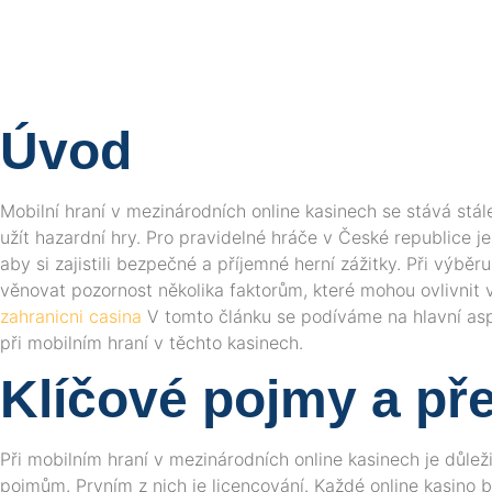
Úvod
Mobilní hraní v mezinárodních online kasinech se stává stá
užít hazardní hry. Pro pravidelné hráče v České republice je
aby si zajistili bezpečné a příjemné herní zážitky. Při výběr
věnovat pozornost několika faktorům, které mohou ovlivnit v
zahranicni casina
V tomto článku se podíváme na hlavní asp
při mobilním hraní v těchto kasinech.
Klíčové pojmy a př
Při mobilním hraní v mezinárodních online kasinech je důlež
pojmům. Prvním z nich je licencování. Každé online kasino b