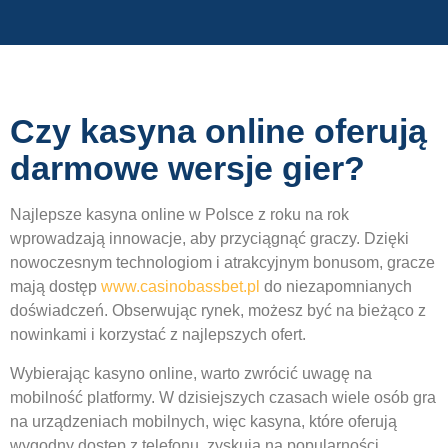
Czy kasyna online oferują
darmowe wersje gier?
Najlepsze kasyna online w Polsce z roku na rok
wprowadzają innowacje, aby przyciągnąć graczy. Dzięki
nowoczesnym technologiom i atrakcyjnym bonusom, gracze
mają dostęp
www.casinobassbet.pl
do niezapomnianych
doświadczeń. Obserwując rynek, możesz być na bieżąco z
nowinkami i korzystać z najlepszych ofert.
Wybierając kasyno online, warto zwrócić uwagę na
mobilność platformy. W dzisiejszych czasach wiele osób gra
na urządzeniach mobilnych, więc kasyna, które oferują
wygodny dostęp z telefonu, zyskują na popularności.