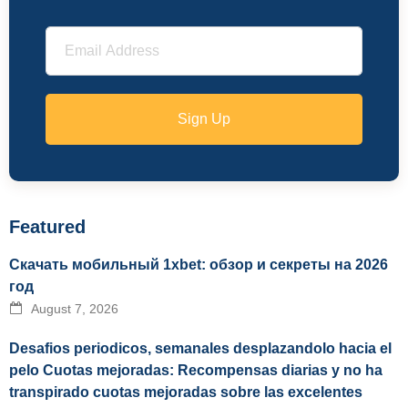
Sign Up
Featured
Скачать мобильный 1xbet: обзор и секреты на 2026
год
August 7, 2026
Desafios periodicos, semanales desplazandolo hacia el
pelo Cuotas mejoradas: Recompensas diarias y no ha
transpirado cuotas mejoradas sobre las excelentes