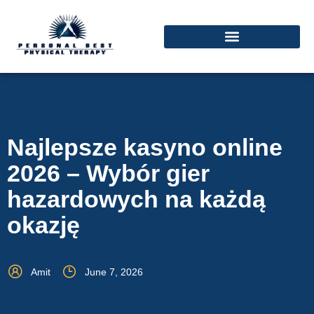
Najlepsze kasyno online
2026 – Wybór gier
hazardowych na każdą
okazję
Amit
June 7, 2026