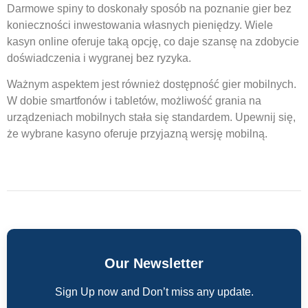
Darmowe spiny to doskonały sposób na poznanie gier bez
konieczności inwestowania własnych pieniędzy. Wiele
kasyn online oferuje taką opcję, co daje szansę na zdobycie
doświadczenia i wygranej bez ryzyka.
Ważnym aspektem jest również dostępność gier mobilnych.
W dobie smartfonów i tabletów, możliwość grania na
urządzeniach mobilnych stała się standardem. Upewnij się,
że wybrane kasyno oferuje przyjazną wersję mobilną.
Our Newsletter
Sign Up now and Don’t miss any update.