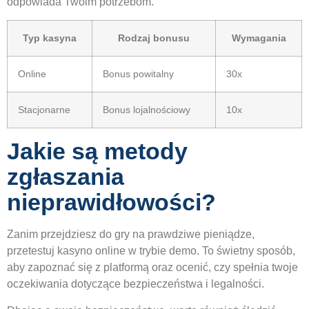
odpowiada Twoim potrzebom.
Typ kasyna
Rodzaj bonusu
Wymagania
Online
Bonus powitalny
30x
Stacjonarne
Bonus lojalnościowy
10x
Jakie są metody
zgłaszania
nieprawidłowości?
Zanim przejdziesz do gry na prawdziwe pieniądze,
przetestuj kasyno online w trybie demo. To świetny sposób,
aby zapoznać się z platformą oraz ocenić, czy spełnia twoje
oczekiwania dotyczące bezpieczeństwa i legalności.