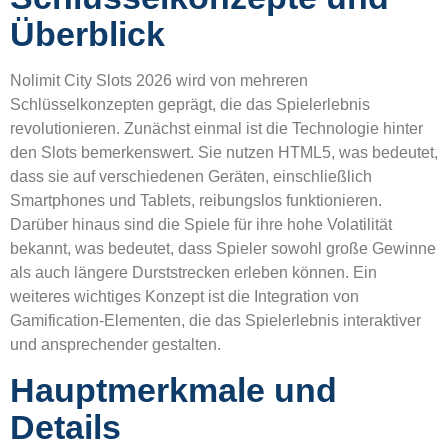
Überblick
Nolimit City Slots 2026 wird von mehreren
Schlüsselkonzepten geprägt, die das Spielerlebnis
revolutionieren. Zunächst einmal ist die Technologie hinter
den Slots bemerkenswert. Sie nutzen HTML5, was bedeutet,
dass sie auf verschiedenen Geräten, einschließlich
Smartphones und Tablets, reibungslos funktionieren.
Darüber hinaus sind die Spiele für ihre hohe Volatilität
bekannt, was bedeutet, dass Spieler sowohl große Gewinne
als auch längere Durststrecken erleben können. Ein
weiteres wichtiges Konzept ist die Integration von
Gamification-Elementen, die das Spielerlebnis interaktiver
und ansprechender gestalten.
Hauptmerkmale und
Details