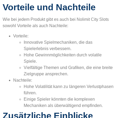
Vorteile und Nachteile
Wie bei jedem Produkt gibt es auch bei Nolimit City Slots
sowohl Vorteile als auch Nachteile:
Vorteile:
Innovative Spielmechaniken, die das
Spielerlebnis verbessern.
Hohe Gewinnmöglichkeiten durch volatile
Spiele.
Vielfältige Themen und Grafiken, die eine breite
Zielgruppe ansprechen.
Nachteile:
Hohe Volatilität kann zu längeren Verlustphasen
führen.
Einige Spieler könnten die komplexen
Mechaniken als überwältigend empfinden.
Zusätzliche Einblicke