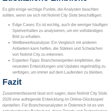
Es gibt einige wichtige Punkte, die Analysten beachten
sollten, wenn sie sich mit Nolimit City Slots beschäftigen:
Edge Cases:
Es ist wichtig, auch die weniger häufigen
Spielverhalten zu analysieren, um ein vollständiges
Bild zu erhalten.
Wettbewerbsanalyse:
Ein Vergleich mit anderen
Anbietern kann helfen, die Stärken und Schwächen
von Nolimit City zu erkennen.
Experten-Tipps:
Branchenexperten empfehlen, die
neuesten Entwicklungen und Updates regelmäßig zu
verfolgen, um immer auf dem Laufenden zu bleiben.
Fazit
Zusammenfassend lässt sich sagen, dass Nolimit City Slots
2026 eine aufregende Entwicklung im Online-Glücksspiel
darstellen. Für Branchenanalysten in Österreich ist es von