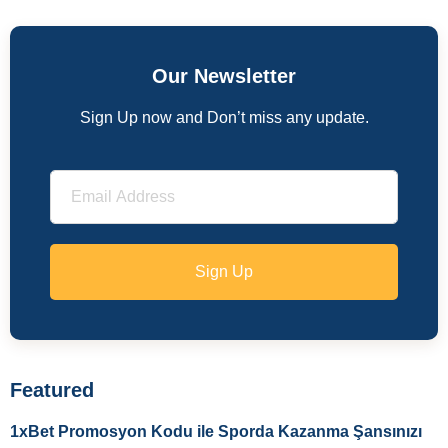
Our Newsletter
Sign Up now and Don’t miss any update.
Sign Up
Featured
1xBet Promosyon Kodu ile Sporda Kazanma Şansınızı