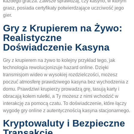
każdego gracza. Zawsze sprawdzaj, czy kasyno, w którym
grasz, posiada certyfikaty potwierdzające uczciwość jego
gier.
Gry z Krupierem na Żywo:
Realistyczne
Doświadczenie Kasyna
Gry z krupierem na żywo to kolejny przykład tego, jak
technologia rewolucjonizuje hazard online. Dzięki
transmisjom wideo w wysokiej rozdzielczości, możesz
poczuć atmosferę prawdziwego kasyna bez wychodzenia z
domu. Prawdziwi krupierzy prowadzą grę, tasują karty i
obracają kołem ruletki, a Ty możesz z nimi wchodzić w
interakcję za pomocą czatu. To doświadczenie, które łączy
wygodę gry online z autentycznością kasyna stacjonarnego.
Kryptowaluty i Bezpieczne
Transakcje