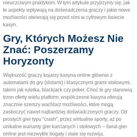
nieuczciwym praktykom. W tym artykule przyjrzymy się, jak
te aspekty wpływają na doświadczenia graczy i jakie nowe
możliwości otwierają się przed nimi w cyfrowym świecie
kasyn.
Gry, Których Możesz Nie
Znać: Poszerzamy
Horyzonty
Większość graczy kojarzy kasyna online głównie z
automatami do gry (slotami) i klasycznymi grami stołowymi,
takimi jak ruletka, blackjack czy poker. Choć te gry stanowią
trzon oferty wielu platform, współczesne kasyna oferują
znacznie szerszy wachlarz możliwości, które mogą
zaskoczyć nawet najbardziej doświadczonych graczy. Od
prostych gier typu “crash”, przez wirtualne sporty, aż po
unikalne warianty gier karcianych i stołowych – świat gier
online jest niezwykle bogaty i stale się rozwija.