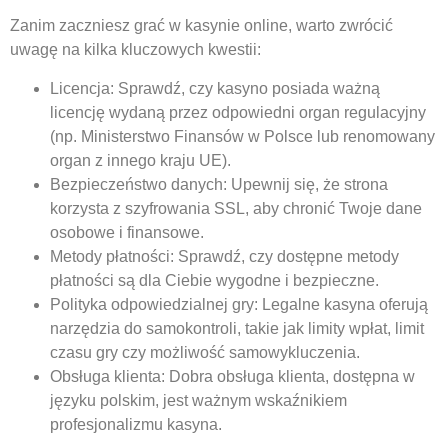
Zanim zaczniesz grać w kasynie online, warto zwrócić
uwagę na kilka kluczowych kwestii:
Licencja:
Sprawdź, czy kasyno posiada ważną
licencję wydaną przez odpowiedni organ regulacyjny
(np. Ministerstwo Finansów w Polsce lub renomowany
organ z innego kraju UE).
Bezpieczeństwo danych:
Upewnij się, że strona
korzysta z szyfrowania SSL, aby chronić Twoje dane
osobowe i finansowe.
Metody płatności:
Sprawdź, czy dostępne metody
płatności są dla Ciebie wygodne i bezpieczne.
Polityka odpowiedzialnej gry:
Legalne kasyna oferują
narzędzia do samokontroli, takie jak limity wpłat, limit
czasu gry czy możliwość samowykluczenia.
Obsługa klienta:
Dobra obsługa klienta, dostępna w
języku polskim, jest ważnym wskaźnikiem
profesjonalizmu kasyna.