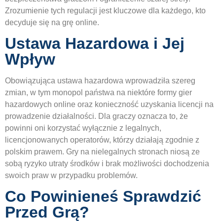
Zrozumienie tych regulacji jest kluczowe dla każdego, kto
decyduje się na grę online.
Ustawa Hazardowa i Jej
Wpływ
Obowiązująca ustawa hazardowa wprowadziła szereg
zmian, w tym monopol państwa na niektóre formy gier
hazardowych online oraz konieczność uzyskania licencji na
prowadzenie działalności. Dla graczy oznacza to, że
powinni oni korzystać wyłącznie z legalnych,
licencjonowanych operatorów, którzy działają zgodnie z
polskim prawem. Gry na nielegalnych stronach niosą ze
sobą ryzyko utraty środków i brak możliwości dochodzenia
swoich praw w przypadku problemów.
Co Powinieneś Sprawdzić
Przed Grą?