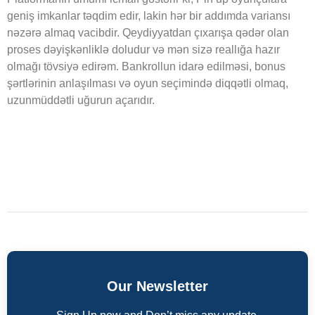
geniş imkanlar təqdim edir, lakin hər bir addımda variansı
nəzərə almaq vacibdir. Qeydiyyatdan çıxarışa qədər olan
proses dəyişkənliklə doludur və mən sizə reallığa hazır
olmağı tövsiyə edirəm. Bankrollun idarə edilməsi, bonus
şərtlərinin anlaşılması və oyun seçimində diqqətli olmaq,
uzunmüddətli uğurun açarıdır.
Our Newsletter