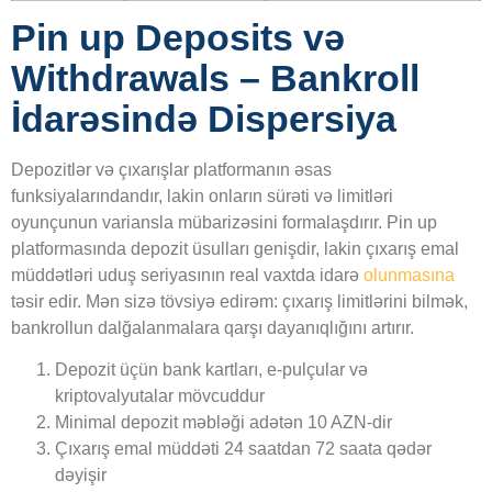
Pin up Deposits və
Withdrawals – Bankroll
İdarəsində Dispersiya
Depozitlər və çıxarışlar platformanın əsas
funksiyalarındandır, lakin onların sürəti və limitləri
oyunçunun variansla mübarizəsini formalaşdırır. Pin up
platformasında depozit üsulları genişdir, lakin çıxarış emal
müddətləri uduş seriyasının real vaxtda idarə
olunmasına
təsir edir. Mən sizə tövsiyə edirəm: çıxarış limitlərini bilmək,
bankrollun dalğalanmalara qarşı dayanıqlığını artırır.
Depozit üçün bank kartları, e-pulçular və
kriptovalyutalar mövcuddur
Minimal depozit məbləği adətən 10 AZN-dir
Çıxarış emal müddəti 24 saatdan 72 saata qədər
dəyişir