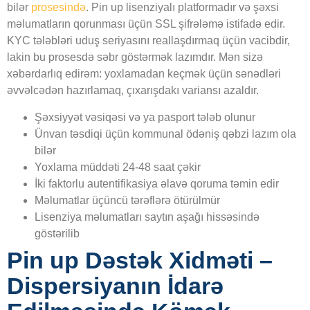
bilər
prosesində
. Pin up lisenziyalı platformadır və şəxsi
məlumatların qorunması üçün SSL şifrələmə istifadə edir.
KYC tələbləri uduş seriyasını reallaşdırmaq üçün vacibdir,
lakin bu prosesdə səbr göstərmək lazımdır. Mən sizə
xəbərdarlıq edirəm: yoxlamadan keçmək üçün sənədləri
əvvəlcədən hazırlamaq, çıxarışdakı variansı azaldır.
Şəxsiyyət vəsiqəsi və ya pasport tələb olunur
Ünvan təsdiqi üçün kommunal ödəniş qəbzi lazım ola
bilər
Yoxlama müddəti 24-48 saat çəkir
İki faktorlu autentifikasiya əlavə qoruma təmin edir
Məlumatlar üçüncü tərəflərə ötürülmür
Lisenziya məlumatları saytın aşağı hissəsində
göstərilib
Pin up Dəstək Xidməti –
Dispersiyanın İdarə