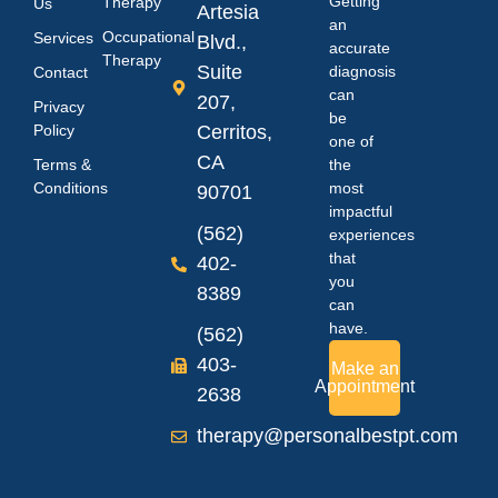
Getting
Therapy
Us
Artesia
an
Occupational
Services
Blvd.,
accurate
Therapy
Suite
diagnosis
Contact
can
207,
Privacy
be
Policy
Cerritos,
one of
CA
Terms &
the
Conditions
most
90701
impactful
(562)
experiences
that
402-
you
8389
can
have.
(562)
403-
Make an
Appointment
2638
therapy@personalbestpt.com