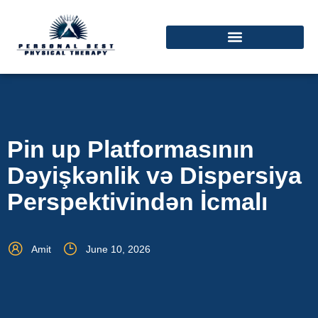
Pin up Platformasının
Dəyişkənlik və Dispersiya
Perspektivindən İcmalı
Amit
June 10, 2026