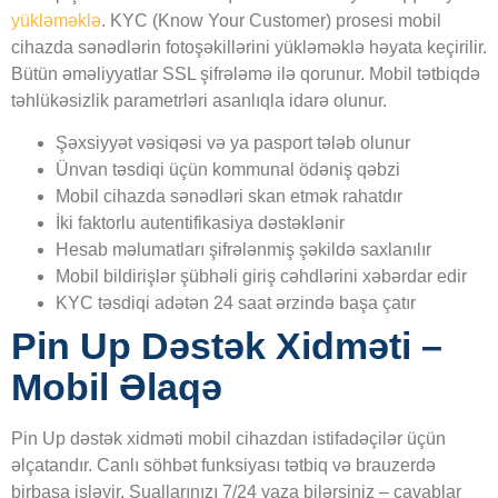
yükləməklə
. KYC (Know Your Customer) prosesi mobil
cihazda sənədlərin fotoşəkillərini yükləməklə həyata keçirilir.
Bütün əməliyyatlar SSL şifrələmə ilə qorunur. Mobil tətbiqdə
təhlükəsizlik parametrləri asanlıqla idarə olunur.
Şəxsiyyət vəsiqəsi və ya pasport tələb olunur
Ünvan təsdiqi üçün kommunal ödəniş qəbzi
Mobil cihazda sənədləri skan etmək rahatdır
İki faktorlu autentifikasiya dəstəklənir
Hesab məlumatları şifrələnmiş şəkildə saxlanılır
Mobil bildirişlər şübhəli giriş cəhdlərini xəbərdar edir
KYC təsdiqi adətən 24 saat ərzində başa çatır
Pin Up Dəstək Xidməti –
Mobil Əlaqə
Pin Up dəstək xidməti mobil cihazdan istifadəçilər üçün
əlçatandır. Canlı söhbət funksiyası tətbiq və brauzerdə
birbaşa işləyir. Suallarınızı 7/24 yaza bilərsiniz – cavablar