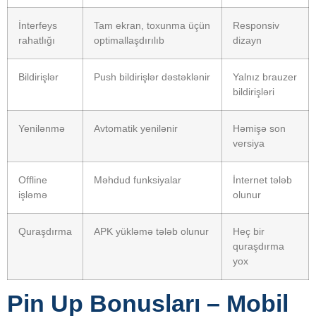
İnterfeys
Tam ekran, toxunma üçün
Responsiv
rahatlığı
optimallaşdırılıb
dizayn
Bildirişlər
Push bildirişlər dəstəklənir
Yalnız brauzer
bildirişləri
Yenilənmə
Avtomatik yenilənir
Həmişə son
versiya
Offline
Məhdud funksiyalar
İnternet tələb
işləmə
olunur
Quraşdırma
APK yükləmə tələb olunur
Heç bir
quraşdırma
yox
Pin Up Bonusları – Mobil