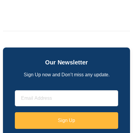
Our Newsletter
Sign Up now and Don’t miss any update.
Sign Up