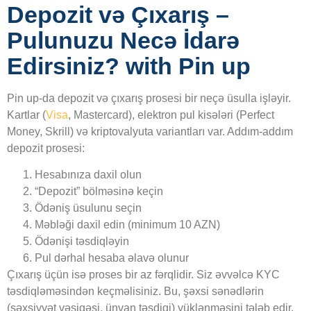
Depozit və Çıxarış –
Pulunuzu Necə İdarə
Edirsiniz? with Pin up
Pin up-da depozit və çıxarış prosesi bir neçə üsulla işləyir.
Kartlar (
Visa
, Mastercard), elektron pul kisələri (Perfect
Money, Skrill) və kriptovalyuta variantları var. Addım-addım
depozit prosesi:
Hesabınıza daxil olun
“Depozit” bölməsinə keçin
Ödəniş üsulunu seçin
Məbləği daxil edin (minimum 10 AZN)
Ödənişi təsdiqləyin
Pul dərhal hesaba əlavə olunur
Çıxarış üçün isə proses bir az fərqlidir. Siz əvvəlcə KYC
təsdiqləməsindən keçməlisiniz. Bu, şəxsi sənədlərin
(şəxsiyyət vəsiqəsi, ünvan təsdiqi) yüklənməsini tələb edir.