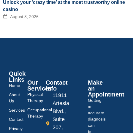
Unlock your ‘crazy time’ at the most trustworthy online
casino
August 8, 2026
Quick
Links
Our
Contact
Make
Home
Services
Info
an
Appointment
Physical
About
11911
Getting
Therapy
Us
Artesia
an
Occupational
Services
Blvd.,
accurate
Therapy
Suite
diagnosis
Contact
can
207,
Privacy
be