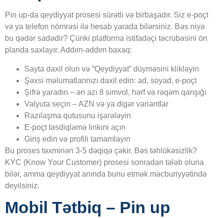
Pin up-da qeydiyyat prosesi sürətli və birbaşadır. Siz e-poçt
və ya telefon nömrəsi ilə hesab yarada bilərsiniz. Bəs niyə
bu qədər sadədir? Çünki platforma istifadəçi təcrübəsini ön
planda saxlayır. Addım-addım baxaq:
Sayta daxil olun və “Qeydiyyat” düyməsini klikləyin
Şəxsi məlumatlarınızı daxil edin: ad, soyad, e-poçt
Şifrə yaradın – ən azı 8 simvol, hərf və rəqəm qarışığı
Valyuta seçin – AZN və ya digər variantlar
Razılaşma qutusunu işarələyin
E-poçt təsdiqləmə linkini açın
Giriş edin və profili tamamlayın
Bu proses təxminən 3-5 dəqiqə çəkir. Bəs təhlükəsizlik?
KYC (Know Your Customer) prosesi sonradan tələb oluna
bilər, amma qeydiyyat anında bunu etmək məcburiyyətində
deyilsiniz.
Mobil Tətbiq – Pin up