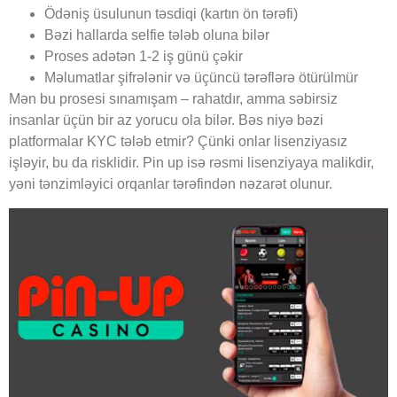
Ödəniş üsulunun təsdiqi (kartın ön tərəfi)
Bəzi hallarda selfie tələb oluna bilər
Proses adətən 1-2 iş günü çəkir
Məlumatlar şifrələnir və üçüncü tərəflərə ötürülmür
Mən bu prosesi sınamışam – rahatdır, amma səbirsiz
insanlar üçün bir az yorucu ola bilər. Bəs niyə bəzi
platformalar KYC tələb etmir? Çünki onlar lisenziyasız
işləyir, bu da risklidir. Pin up isə rəsmi lisenziyaya malikdir,
yəni tənzimləyici orqanlar tərəfindən nəzarət olunur.