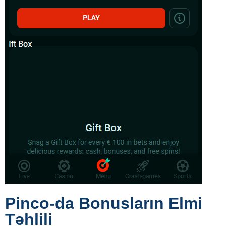
Pinco-da Bonusların Elmi
Təhlili