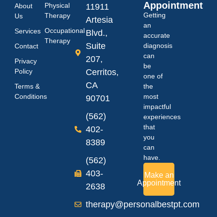
Appointment
Physical
About
11911
Getting
Therapy
Us
Artesia
an
Occupational
Services
Blvd.,
accurate
Therapy
Suite
diagnosis
Contact
can
207,
Privacy
be
Policy
Cerritos,
one of
CA
Terms &
the
Conditions
most
90701
impactful
(562)
experiences
that
402-
you
8389
can
have.
(562)
403-
Make an
Appointment
2638
therapy@personalbestpt.com