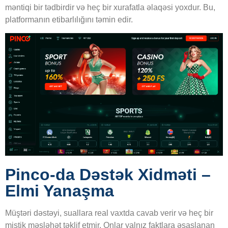
məntiqi bir tədbirdir və heç bir xurafatla əlaqəsi yoxdur. Bu,
platformanın etibarlılığını təmin edir.
Pinco-da Dəstək Xidməti –
Elmi Yanaşma
Müştəri dəstəyi, suallara real vaxtda cavab verir və heç bir
mistik məsləhət təklif etmir. Onlar yalnız faktlara əsaslanan