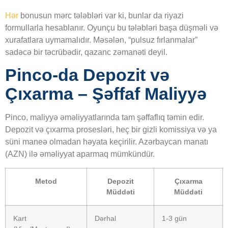
Hər
bonusun mərc tələbləri var ki, bunlar da riyazi
formullarla hesablanır. Oyunçu bu tələbləri başa düşməli və
xurafatlara uymamalıdır. Məsələn, “pulsuz fırlanmalar”
sadəcə bir təcrübədir, qazanc zəmanəti deyil.
Pinco-da Depozit və
Çıxarma – Şəffaf Maliyyə
Pinco, maliyyə əməliyyatlarında tam şəffaflıq təmin edir.
Depozit və çıxarma prosesləri, heç bir gizli komissiya və ya
süni maneə olmadan həyata keçirilir. Azərbaycan manatı
(AZN) ilə əməliyyat aparmaq mümkündür.
Metod
Depozit
Çıxarma
Müddəti
Müddəti
Kart
Dərhal
1-3 gün