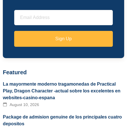
Sign Up
Featured
La mayormente moderno tragamonedas de Practical
Play, Dragon Character -actual sobre los excelentes en
websites-casino-espana
August 10, 2026
Package de admision genuine de los principales cuatro
depositos