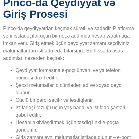
Pinco-da Qeydiyyat və
Giriş Prosesi
Pinco-da qeydiyyatdan keçmək sürətli və sadədir. Platforma
yeni istifadəçilər üçün bir neçə addımda hesab yaratmağa
imkan verir. Giriş etmək üçün qeydiyyat zamanı seçdiyiniz
məlumatlardan istifadə edə bilərsiniz. Bu hissədə əsas
addımları nəzərdən keçirək:
Qeydiyyat formasına e-poçt ünvanı və ya telefon
nömrəsi daxil edilir.
Şəxsi məlumatlar, o cümlədən ad və soyad qeyd
olunur.
Güclü bir parol seçilir və təsdiqlənir.
İstifadəçi razılığı üçün yaş həddi və istifadə şərtləri
qəbul edilir.
Hesabı aktivləşdirmək üçün təsdiq linki e-poçta
göndərilir.
Giriş zamanı eyni məlumatlar istifadə olunur – e-poçt