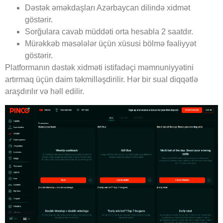
Dəstək əməkdaşları Azərbaycan dilində xidmət
göstərir.
Sorğulara cavab müddəti orta hesabla 2 saatdır.
Mürəkkəb məsələlər üçün xüsusi bölmə fəaliyyət
göstərir.
Platformanın dəstək xidməti istifadəçi məmnuniyyətini
artırmaq üçün daim təkmilləşdirilir. Hər bir sual diqqətlə
araşdırılır və həll edilir.