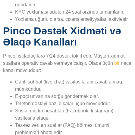
göndərilir.
KYC yoxlaması adətən 24 saat ərzində tamamlanır.
Yoxlama uğurlu olarsa, çıxarış əməliyyatları aktivləşir.
Pinco Dəstək Xidməti və
Əlaqə Kanalları
Pinco, istifadəçilərə 7/24 dəstək təklif edir. Müştəri xidməti
suallara operativ cavab verməyə çalışır. Əlaqə üçün
bir
neçə
kanal mövcuddur:
Canlı söhbət (live chat) vasitəsilə ani cavab almaq
mümkündür.
E-poçt ünvanına sorğu göndərmək olar.
Telefon dəstəyi bəzi ölkələr üçün mövcuddur.
Sosial media hesabları (Facebook, Instagram)
vasitəsilə əlaqə.
Tez-tez verilən suallar (FAQ) bölməsi ümumi
problemləri əhatə edir.