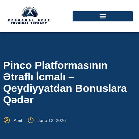
Pinco Platformasının
Ətraflı İcmalı –
Qeydiyyatdan Bonuslara
Qədər
Amit
June 12, 2026