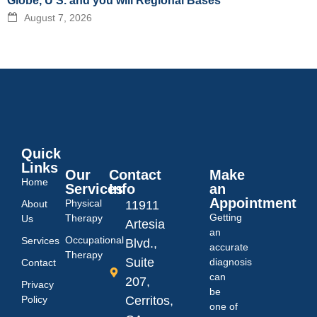
Globe, U S. and you will Regional Bases
August 7, 2026
Quick
Links
Our
Contact
Make
Home
Services
Info
an
Appointment
Physical
About
11911
Getting
Therapy
Us
Artesia
an
Occupational
Services
Blvd.,
accurate
Therapy
Suite
diagnosis
Contact
can
207,
Privacy
be
Policy
Cerritos,
one of