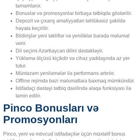
tamamlanır.
Bonuslar və promosyonlar birbaşa tətbiqdə göstərilir.
Depozit və çıxarış əməliyyatları təhlükəsiz şəkildə
həyata keçirilir.
Bildirişlər yeni təkliflər və yeniliklər barədə məlumat
verir.
Dil seçimi Azərbaycan dilini dəstəkləyir.
Yükləmə ölçüsü kiçikdir və cihaz yaddaşında az yer
tutur.
Müntəzəm yeniləmələr ilə performans artırılır.
Offline rejimdə bəzi məlumatlara baxmaq mümkündür.
İstifadəçi dəstəyi tətbiq daxilində əlaqə funksiyası ilə
təmin edilir.
Pinco Bonusları və
Promosyonları
Pinco, yeni və mövcud istifadəçilər üçün müxtəlif bonus