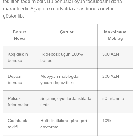
təklifləri təqdim edir. Bu bonuslar oyun təcrübəsini daha
maraqlı edir. Aşağıdakı cədvəldə əsas bonus növləri
göstərilib:
Bonus
Şərtlər
Maksimum
Növü
Məbləğ
Xoş gəldin
İlk depozit üçün 100%
500 AZN
bonusu
bonus
Depozit
Müəyyən məbləğdən
200 AZN
bonusu
yuxarı depozitlərə
Pulsuz
Seçilmiş oyunlarda istifadə
50 fırlanma
fırlanmalar
üçün
Cashback
Həftəlik itkilərə görə geri
10%
təklifi
qaytarma