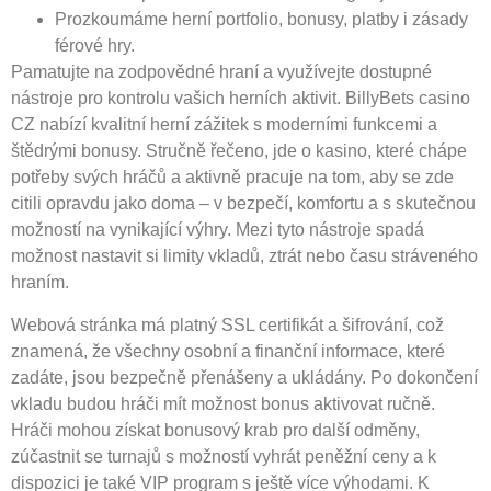
Prozkoumáme herní portfolio, bonusy, platby i zásady
férové hry.
Pamatujte na zodpovědné hraní a využívejte dostupné
nástroje pro kontrolu vašich herních aktivit. BillyBets casino
CZ nabízí kvalitní herní zážitek s moderními funkcemi a
štědrými bonusy. Stručně řečeno, jde o kasino, které chápe
potřeby svých hráčů a aktivně pracuje na tom, aby se zde
citili opravdu jako doma – v bezpečí, komfortu a s skutečnou
možností na vynikající výhry. Mezi tyto nástroje spadá
možnost nastavit si limity vkladů, ztrát nebo času stráveného
hraním.
Webová stránka má platný SSL certifikát a šifrování, což
znamená, že všechny osobní a finanční informace, které
zadáte, jsou bezpečně přenášeny a ukládány. Po dokončení
vkladu budou hráči mít možnost bonus aktivovat ručně.
Hráči mohou získat bonusový krab pro další odměny,
zúčastnit se turnajů s možností vyhrát peněžní ceny a k
dispozici je také VIP program s ještě více výhodami. K