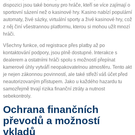
dispozici jsou také bonusy pro hráče, kteří se více zajímají o
sportovní sázení než o kasinové hry. Kasino nabízí populární
automaty, živé sázky, virtuální sporty a živé kasinové hry, což
z něj činí všestrannou platformu, kterou si mohou užít mnozí
hráči.
Všechny funkce, od registrace přes platby až po
kontaktování podpory, jsou plně dostupné. Interakce s
dealerem a ostatními hráči spolu s možností přepínat
kamerové úhly vytváří neopakovatelnou atmosféru. Tento akt
je nejen zákonnou povinností, ale také střeží váš účet před
neautorizovaným přístupem. Jako u každého hazardu tu
samozřejmě trvají rizika finanční ztráty a nutnost
sebekontroly.
Ochrana finančních
převodů a možností
vkladů