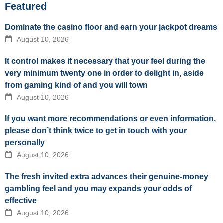
Featured
Dominate the casino floor and earn your jackpot dreams
August 10, 2026
It control makes it necessary that your feel during the
very minimum twenty one in order to delight in, aside
from gaming kind of and you will town
August 10, 2026
If you want more recommendations or even information,
please don’t think twice to get in touch with your
personally
August 10, 2026
The fresh invited extra advances their genuine-money
gambling feel and you may expands your odds of
effective
August 10, 2026