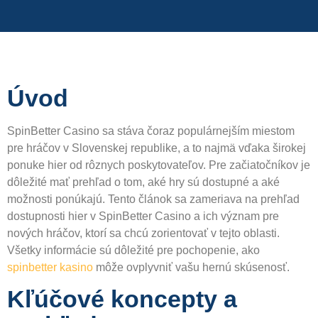
Úvod
SpinBetter Casino sa stáva čoraz populárnejším miestom
pre hráčov v Slovenskej republike, a to najmä vďaka širokej
ponuke hier od rôznych poskytovateľov. Pre začiatočníkov je
dôležité mať prehľad o tom, aké hry sú dostupné a aké
možnosti ponúkajú. Tento článok sa zameriava na prehľad
dostupnosti hier v SpinBetter Casino a ich význam pre
nových hráčov, ktorí sa chcú zorientovať v tejto oblasti.
Všetky informácie sú dôležité pre pochopenie, ako
spinbetter kasino
môže ovplyvniť vašu hernú skúsenosť.
Kľúčové koncepty a