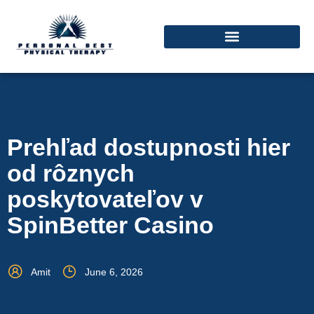
Prehľad dostupnosti hier
od rôznych
poskytovateľov v
SpinBetter Casino
Amit
June 6, 2026