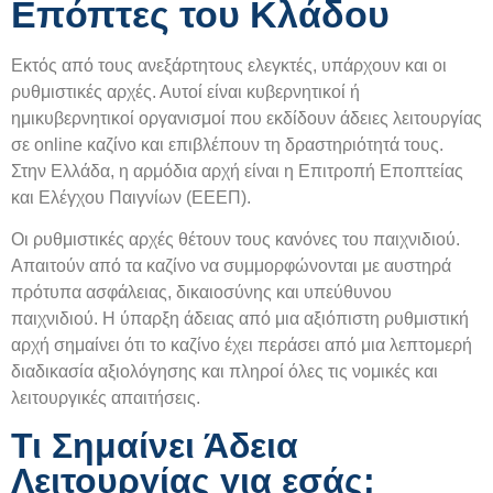
Επόπτες του Κλάδου
Εκτός από τους ανεξάρτητους ελεγκτές, υπάρχουν και οι
ρυθμιστικές αρχές. Αυτοί είναι κυβερνητικοί ή
ημικυβερνητικοί οργανισμοί που εκδίδουν άδειες λειτουργίας
σε online καζίνο και επιβλέπουν τη δραστηριότητά τους.
Στην Ελλάδα, η αρμόδια αρχή είναι η Επιτροπή Εποπτείας
και Ελέγχου Παιγνίων (ΕΕΕΠ).
Οι ρυθμιστικές αρχές θέτουν τους κανόνες του παιχνιδιού.
Απαιτούν από τα καζίνο να συμμορφώνονται με αυστηρά
πρότυπα ασφάλειας, δικαιοσύνης και υπεύθυνου
παιχνιδιού. Η ύπαρξη άδειας από μια αξιόπιστη ρυθμιστική
αρχή σημαίνει ότι το καζίνο έχει περάσει από μια λεπτομερή
διαδικασία αξιολόγησης και πληροί όλες τις νομικές και
λειτουργικές απαιτήσεις.
Τι Σημαίνει Άδεια
Λειτουργίας για εσάς;