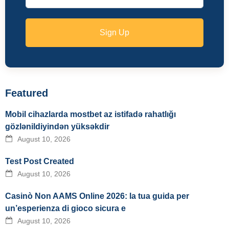
Sign Up
Featured
Mobil cihazlarda mostbet az istifadə rahatlığı
gözlənildiyindən yüksəkdir
August 10, 2026
Test Post Created
August 10, 2026
Casinò Non AAMS Online 2026: la tua guida per
un’esperienza di gioco sicura e
August 10, 2026