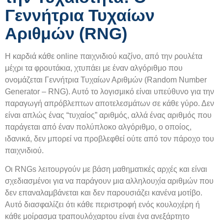
Γεννήτρια Τυχαίων
Αριθμών (RNG)
Η καρδιά κάθε online παιχνιδιού καζίνο, από την ρουλέτα
μέχρι τα φρουτάκια, χτυπάει με έναν αλγόριθμο που
ονομάζεται Γεννήτρια Τυχαίων Αριθμών (Random Number
Generator – RNG). Αυτό το λογισμικό είναι υπεύθυνο για την
παραγωγή απρόβλεπτων αποτελεσμάτων σε κάθε γύρο. Δεν
είναι απλώς ένας “τυχαίος” αριθμός, αλλά ένας αριθμός που
παράγεται από έναν πολύπλοκο αλγόριθμο, ο οποίος,
ιδανικά, δεν μπορεί να προβλεφθεί ούτε από τον πάροχο του
παιχνιδιού.
Οι RNGs λειτουργούν με βάση μαθηματικές αρχές και είναι
σχεδιασμένοι για να παράγουν μια αλληλουχία αριθμών που
δεν επαναλαμβάνεται και δεν παρουσιάζει κανένα μοτίβο.
Αυτό διασφαλίζει ότι κάθε περιστροφή ενός κουλοχέρη ή
κάθε μοίρασμα τραπουλόχαρτου είναι ένα ανεξάρτητο