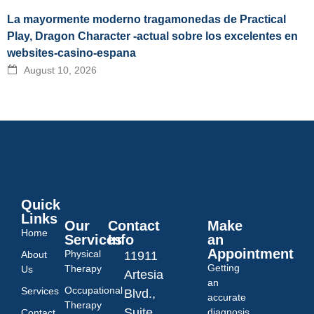
La mayormente moderno tragamonedas de Practical
Play, Dragon Character -actual sobre los excelentes en
websites-casino-espana
August 10, 2026
Quick
Links
Our
Contact
Make
Home
Services
Info
an
Appointment
Physical
About
11911
Getting
Therapy
Us
Artesia
an
Occupational
Services
Blvd.,
accurate
Therapy
Suite
diagnosis
Contact