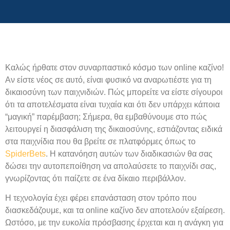
Καλώς ήρθατε στον συναρπαστικό κόσμο των online καζίνο!
Αν είστε νέος σε αυτό, είναι φυσικό να αναρωτιέστε για τη
δικαιοσύνη των παιχνιδιών. Πώς μπορείτε να είστε σίγουροι
ότι τα αποτελέσματα είναι τυχαία και ότι δεν υπάρχει κάποια
“μαγική” παρέμβαση; Σήμερα, θα εμβαθύνουμε στο πώς
λειτουργεί η διασφάλιση της δικαιοσύνης, εστιάζοντας ειδικά
στα παιχνίδια που θα βρείτε σε πλατφόρμες όπως το
SpiderBets
. Η κατανόηση αυτών των διαδικασιών θα σας
δώσει την αυτοπεποίθηση να απολαύσετε το παιχνίδι σας,
γνωρίζοντας ότι παίζετε σε ένα δίκαιο περιβάλλον.
Η τεχνολογία έχει φέρει επανάσταση στον τρόπο που
διασκεδάζουμε, και τα online καζίνο δεν αποτελούν εξαίρεση.
Ωστόσο, με την ευκολία πρόσβασης έρχεται και η ανάγκη για