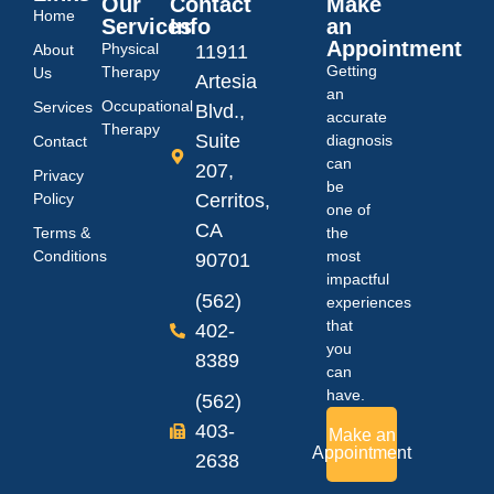
Our
Contact
Make
Home
Services
Info
an
Appointment
Physical
About
11911
Getting
Therapy
Us
Artesia
an
Occupational
Services
Blvd.,
accurate
Therapy
Suite
diagnosis
Contact
can
207,
Privacy
be
Policy
Cerritos,
one of
CA
Terms &
the
Conditions
most
90701
impactful
(562)
experiences
that
402-
you
8389
can
have.
(562)
403-
Make an
Appointment
2638