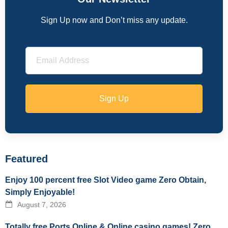
Sign Up now and Don’t miss any update.
Sign Up
Featured
Enjoy 100 percent free Slot Video game Zero Obtain,
Simply Enjoyable!
August 7, 2026
Totally free Ports Online & Online casino games! Zero