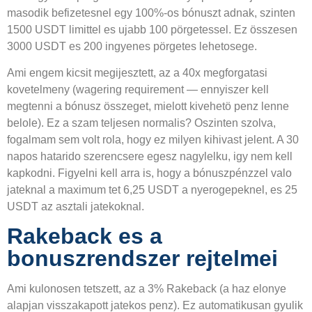
masodik befizetesnel egy 100%-os bónuszt adnak, szinten
1500 USDT limittel es ujabb 100 pörgetessel. Ez összesen
3000 USDT es 200 ingyenes pörgetes lehetosege.
Ami engem kicsit megijesztett, az a 40x megforgatasi
kovetelmeny (wagering requirement — ennyiszer kell
megtenni a bónusz összeget, mielott kivehetö penz lenne
belole). Ez a szam teljesen normalis? Oszinten szolva,
fogalmam sem volt rola, hogy ez milyen kihivast jelent. A 30
napos hatarido szerencsere egesz nagylelku, igy nem kell
kapkodni. Figyelni kell arra is, hogy a bónuszpénzzel valo
jateknal a maximum tet 6,25 USDT a nyerogepeknel, es 25
USDT az asztali jatekoknal.
Rakeback es a
bonuszrendszer rejtelmei
Ami kulonosen tetszett, az a 3% Rakeback (a haz elonye
alapjan visszakapott jatekos penz). Ez automatikusan gyulik