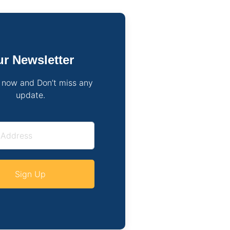
r Newsletter
 now and Don’t miss any
update.
Sign Up