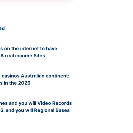
ed
s on the internet to have
 A real income Sites
 casinos Australian continent:
s in the 2026
nes and you will Video Records
 S. and you will Regional Bases