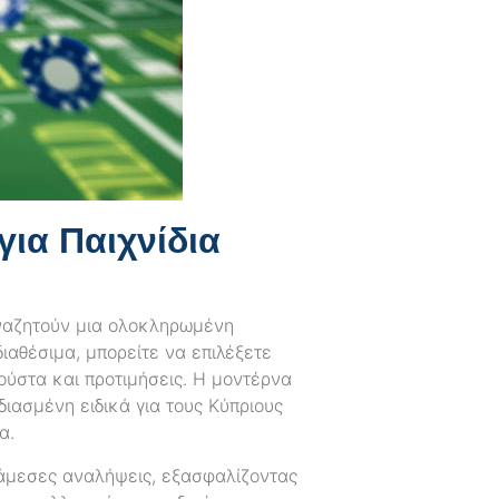
ια Παιχνίδια
αναζητούν μια ολοκληρωμένη
διαθέσιμα, μπορείτε να επιλέξετε
ούστα και προτιμήσεις. Η μοντέρνα
διασμένη ειδικά για τους Κύπριους
α.
 άμεσες αναλήψεις, εξασφαλίζοντας