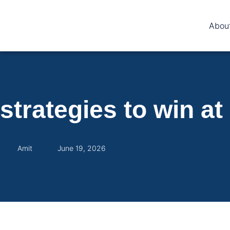
Abou
strategies to win at
Amit
June 19, 2026