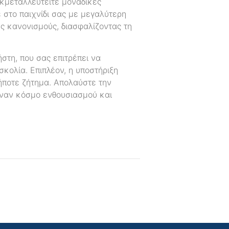
εκμεταλλευτείτε μοναδικές
 στο παιχνίδι σας με μεγαλύτερη
ς κανονισμούς, διασφαλίζοντας τη
ήστη, που σας επιτρέπει να
κολία. Επιπλέον, η υποστήριξη
δήποτε ζήτημα. Απολαύστε την
έναν κόσμο ενθουσιασμού και