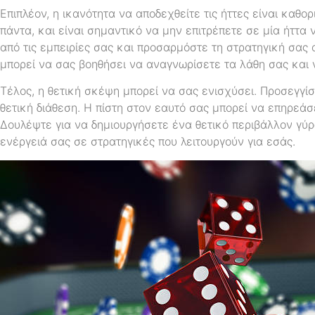
Επιπλέον, η ικανότητα να αποδεχθείτε τις ήττες είναι καθορ
πάντα, και είναι σημαντικό να μην επιτρέπετε σε μία ήττα 
από τις εμπειρίες σας και προσαρμόστε τη στρατηγική σας
μπορεί να σας βοηθήσει να αναγνωρίσετε τα λάθη σας και
Τέλος, η θετική σκέψη μπορεί να σας ενισχύσει. Προσεγγίσ
θετική διάθεση. Η πίστη στον εαυτό σας μπορεί να επηρεάσ
Δουλέψτε για να δημιουργήσετε ένα θετικό περιβάλλον γύ
ενέργειά σας σε στρατηγικές που λειτουργούν για εσάς.