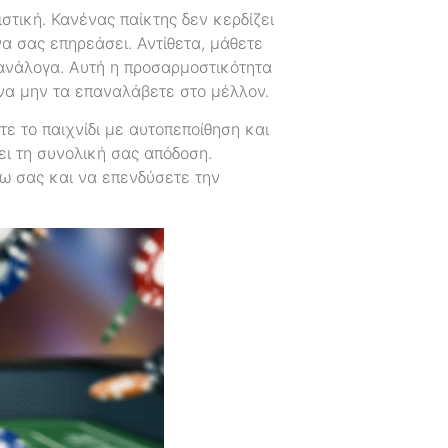
ιστική. Κανένας παίκτης δεν κερδίζει
να σας επηρεάσει. Αντίθετα, μάθετε
 ανάλογα. Αυτή η προσαρμοστικότητα
 να μην τα επαναλάβετε στο μέλλον.
τε το παιχνίδι με αυτοπεποίθηση και
ει τη συνολική σας απόδοση.
ρω σας και να επενδύσετε την