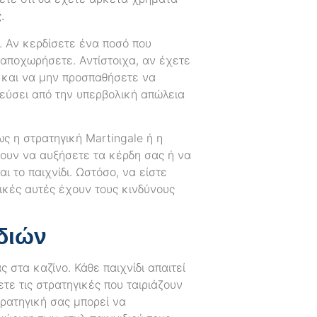
.
ν. Αν κερδίσετε ένα ποσό που
α αποχωρήσετε. Αντίστοιχα, αν έχετε
ε και να μην προσπαθήσετε να
τεύσει από την υπερβολική απώλεια
ς η στρατηγική Martingale ή η
σουν να αυξήσετε τα κέρδη σας ή να
ι το παιχνίδι. Ωστόσο, να είστε
ικές αυτές έχουν τους κινδύνους
διών
ς στα καζίνο. Κάθε παιχνίδι απαιτεί
ετε τις στρατηγικές που ταιριάζουν
τρατηγική σας μπορεί να