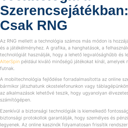
Szerencsejátékban:
Csak RNG
Az RNG mellett a technológia számos más módon is hozzájá
és a játékélményhez. A grafika, a hanghatások, a felhaszná
technológiát használják, hogy a lehető legvalósághűbb és 
AlterSpin
például kiváló minőségű játékokat kínál, amelye
futnak.
A mobiltechnológia fejlődése forradalmasította az online s
bármikor játszhatunk okostelefonunkon vagy táblagépünkön. 
az alkalmazások lehetővé teszik, hogy ugyanolyan élvezetes 
számítógépen.
Ezenkívül a biztonsági technológiák is kiemelkedő fontosság
biztonsági protokollok garantálják, hogy személyes és pén
legyenek. Az online kaszinók folyamatosan frissítik rendszer