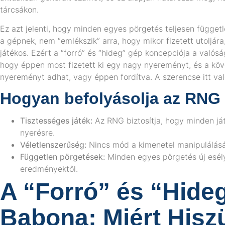
tárcsákon.
Ez azt jelenti, hogy minden egyes pörgetés teljesen függetl
a gépnek, nem “emlékszik” arra, hogy mikor fizetett utoljár
játékos. Ezért a “forró” és “hideg” gép koncepciója a valós
hogy éppen most fizetett ki egy nagy nyereményt, és a kö
nyereményt adhat, vagy éppen fordítva. A szerencse itt va
Hogyan befolyásolja az RNG 
Tisztességes játék:
Az RNG biztosítja, hogy minden já
nyerésre.
Véletlenszerűség:
Nincs mód a kimenetel manipulálásár
Független pörgetések:
Minden egyes pörgetés új esélyt
eredményektől.
A “Forró” és “Hide
Babona: Miért His