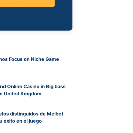
nos Focus on Niche Game
and Online Casino in Big bass
e United Kingdom
elos distinguidos de Melbet
u éxito en el juego