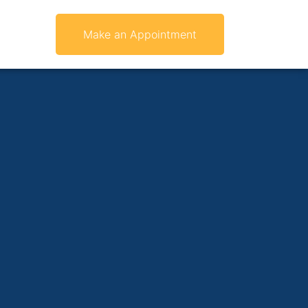
Make an Appointment