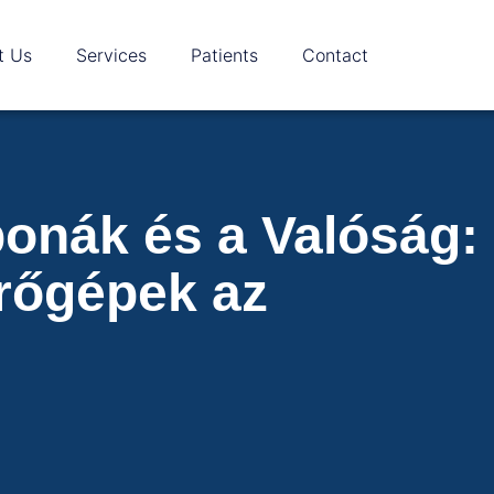
t Us
Services
Patients
Contact
onák és a Valóság:
rőgépek az