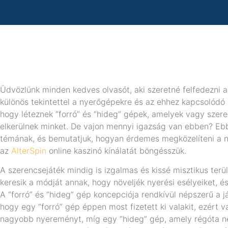
Üdvözlünk minden kedves olvasót, aki szeretné felfedezni a 
különös tekintettel a nyerőgépekre és az ehhez kapcsolódó
hogy léteznek “forró” és “hideg” gépek, amelyek vagy szer
elkerülnek minket. De vajon mennyi igazság van ebben? Eb
témának, és bemutatjuk, hogyan érdemes megközelíteni a n
az
AlterSpin
online kaszinó kínálatát böngésszük.
A szerencsejáték mindig is izgalmas és kissé misztikus ter
keresik a módját annak, hogy növeljék nyerési esélyeiket, é
A “forró” és “hideg” gép koncepciója rendkívül népszerű a j
hogy egy “forró” gép éppen most fizetett ki valakit, ezért 
nagyobb nyereményt, míg egy “hideg” gép, amely régóta ne