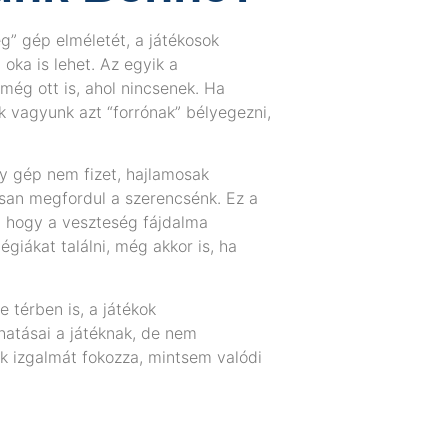
eg” gép elméletét, a játékosok
oka is lehet. Az egyik a
még ott is, ahol nincsenek. Ha
 vagyunk azt “forrónak” bélyegezni,
y gép nem fizet, hajlamosak
osan megfordul a szerencsénk. Ez a
i, hogy a veszteség fájdalma
giákat találni, még akkor is, ha
 térben is, a játékok
hatásai a játéknak, de nem
ék izgalmát fokozza, mintsem valódi