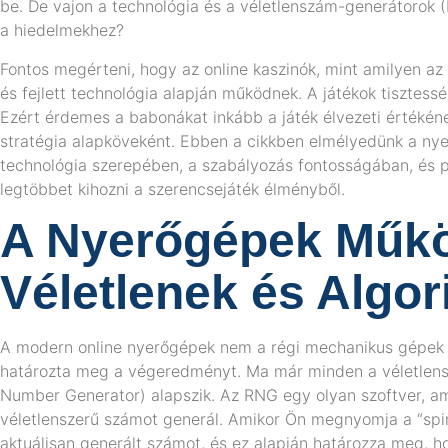
be. De vajon a technológia és a véletlenszám-generátorok
a hiedelmekhez?
Fontos megérteni, hogy az online kaszinók, mint amilyen az
és fejlett technológia alapján működnek. A játékok tisztess
Ezért érdemes a babonákat inkább a játék élvezeti értékén
stratégia alapköveként. Ebben a cikkben elmélyedünk a n
technológia szerepében, a szabályozás fontosságában, és 
legtöbbet kihozni a szerencsejáték élményből.
A Nyerőgépek Műk
Véletlenek és Algo
A modern online nyerőgépek nem a régi mechanikus gépek ut
határozta meg a végeredményt. Ma már minden a véletle
Number Generator) alapszik. Az RNG egy olyan szoftver, a
véletlenszerű számot generál. Amikor Ön megnyomja a “spi
aktuálisan generált számot, és ez alapján határozza meg, h