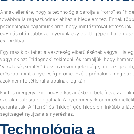
Annak ellenére, hogy a technológia cáfolja a “forró” és “hid
továbbra is ragaszkodnak ehhez a hiedelemhez. Ennek több 
pszichológiai hajlamunk arra, hogy mintázatokat keressünk, 
egymás után többször nyerünk egy adott gépen, hajlamosak
és fordítva.
Egy másik ok lehet a veszteség elkerülésének vágya. Ha eg
vagyunk azt “hidegnek” tekinteni, és reméljük, hogy hamar
“veszteségkerülés” (loss aversion) jelensége, ami azt jelent
erősebb, mint a nyereség öröme. Ezért próbálunk meg straté
azok nem feltétlenül alapulnak logikán.
Fontos megjegyezni, hogy a kaszinókban, beleértve az online
szórakoztatásra szolgálnak. A nyeremények örömteli mellék
garantáltak. A “forró” és “hideg” gép hiedelem inkább a ját
segítséget nyújtana a nyeréshez.
Technológia a