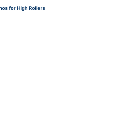
nos for High Rollers