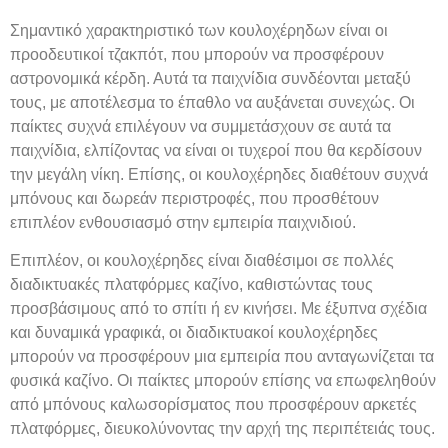
Σημαντικό χαρακτηριστικό των κουλοχέρηδων είναι οι
προοδευτικοί τζακπότ, που μπορούν να προσφέρουν
αστρονομικά κέρδη. Αυτά τα παιχνίδια συνδέονται μεταξύ
τους, με αποτέλεσμα το έπαθλο να αυξάνεται συνεχώς. Οι
παίκτες συχνά επιλέγουν να συμμετάσχουν σε αυτά τα
παιχνίδια, ελπίζοντας να είναι οι τυχεροί που θα κερδίσουν
την μεγάλη νίκη. Επίσης, οι κουλοχέρηδες διαθέτουν συχνά
μπόνους και δωρεάν περιστροφές, που προσθέτουν
επιπλέον ενθουσιασμό στην εμπειρία παιχνιδιού.
Επιπλέον, οι κουλοχέρηδες είναι διαθέσιμοι σε πολλές
διαδικτυακές πλατφόρμες καζίνο, καθιστώντας τους
προσβάσιμους από το σπίτι ή εν κινήσει. Με έξυπνα σχέδια
και δυναμικά γραφικά, οι διαδικτυακοί κουλοχέρηδες
μπορούν να προσφέρουν μια εμπειρία που ανταγωνίζεται τα
φυσικά καζίνο. Οι παίκτες μπορούν επίσης να επωφεληθούν
από μπόνους καλωσορίσματος που προσφέρουν αρκετές
πλατφόρμες, διευκολύνοντας την αρχή της περιπέτειάς τους.