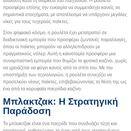
ανάλυση κατά τη διάρκεια του παιχνιδιού. Η ρουλέτα
προσφέρει επίσης την ευκαιρία να συμμετάσχει κανείς σε
σημαντικά στοιχήματα, με αποτέλεσμα να υπάρχουν μεγάλες
νίκες για τους τυχερούς παίκτες.
Στον ψηφιακό κόσμο, η ρουλέτα έχει μετατραπεί σε
διαδικτυακή εμπειρία που προσφέρει ζωντανές παραλλαγές,
όπου οι παίκτες μπορούν να αλληλεπιδρούν με
πραγματικούς ντίλερ. Αυτή η καινοτομία προσφέρει μια
συναρπαστική εμπειρία που θυμίζει το φυσικό καζίνο, χωρίς
να χρειάζεται να φύγει κανείς από το σπίτι του. Με την
υποστήριξη των τεχνολογιών, η ρουλέτα συνεχίζει να
προσελκύει νέους παίκτες, επιβεβαιώνοντας τη θέση της ως
ένα από τα κορυφαία παιχνίδια καζίνο.
Μπλακτζακ: Η Στρατηγική
Παράδοση
Το μπλακτζακ είναι ένα παιχνίδι που συνδυάζει τύχη και
στρατηγική, καθιστώντας το έναν από τους αγαπημένους