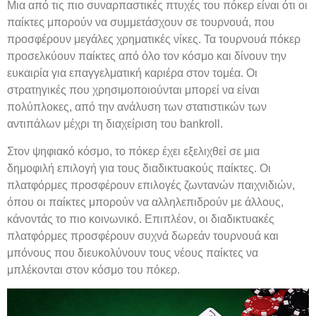
Μια από τις πιο συναρπαστικές πτυχές του πόκερ είναι ότι οι
παίκτες μπορούν να συμμετάσχουν σε τουρνουά, που
προσφέρουν μεγάλες χρηματικές νίκες. Τα τουρνουά πόκερ
προσελκύουν παίκτες από όλο τον κόσμο και δίνουν την
ευκαιρία για επαγγελματική καριέρα στον τομέα. Οι
στρατηγικές που χρησιμοποιούνται μπορεί να είναι
πολύπλοκες, από την ανάλυση των στατιστικών των
αντιπάλων μέχρι τη διαχείριση του bankroll.
Στον ψηφιακό κόσμο, το πόκερ έχει εξελιχθεί σε μια
δημοφιλή επιλογή για τους διαδικτυακούς παίκτες. Οι
πλατφόρμες προσφέρουν επιλογές ζωντανών παιχνιδιών,
όπου οι παίκτες μπορούν να αλληλεπιδρούν με άλλους,
κάνοντάς το πιο κοινωνικό. Επιπλέον, οι διαδικτυακές
πλατφόρμες προσφέρουν συχνά δωρεάν τουρνουά και
μπόνους που διευκολύνουν τους νέους παίκτες να
μπλέκονται στον κόσμο του πόκερ.