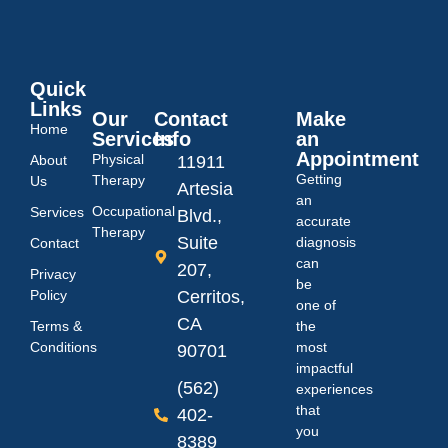
Quick
Links
Our
Contact
Make
Home
Services
Info
an
Appointment
Physical
About
11911
Getting
Therapy
Us
Artesia
an
Occupational
Services
Blvd.,
accurate
Therapy
Suite
diagnosis
Contact
can
207,
Privacy
be
Policy
Cerritos,
one of
CA
Terms &
the
Conditions
most
90701
impactful
(562)
experiences
that
402-
you
8389