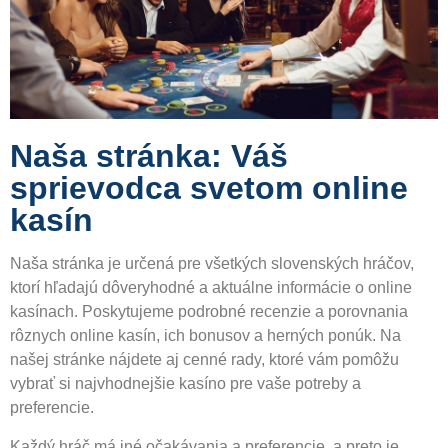
Naša stránka: Váš
sprievodca svetom online
kasín
Naša stránka je určená pre všetkých slovenských hráčov,
ktorí hľadajú dôveryhodné a aktuálne informácie o online
kasínach. Poskytujeme podrobné recenzie a porovnania
rôznych online kasín, ich bonusov a herných ponúk. Na
našej stránke nájdete aj cenné rady, ktoré vám pomôžu
vybrať si najvhodnejšie kasíno pre vaše potreby a
preferencie.
Každý hráč má iné očakávania a preferencie, a preto je