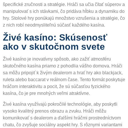
špecifické zručnosti a stratégie. Hráči sa učia čítať súperov a
manipulovať s ich stávkami, čo pridáva hĺbku a dynamiku do
hry. Stolové hry ponúkajú množstvo vzrušenia a stratégie, čo
z nich robí neodmysliteľnú súčasť každého kasína.
Živé kasíno: Skúsenosť
ako v skutočnom svete
Živé kasíno je inovatívny spôsob, ako zažiť atmosféru
skutočného kasína priamo z pohodlia vášho domova. Hráči
sa môžu pripojiť k živým dealerom a hrať hry ako blackjack,
ruleta alebo baccarat v reálnom čase. Tento formát poskytuje
hráčom interaktivitu a pocit, že sú súčasťou fyzického
kasína, čo je pre mnohých veľmi atraktívne.
Živé kasína využívajú pokročilé technológie, aby poskytli
vysoko kvalitný prenos obrazu a zvuku. Hráči môžu
komunikovať s dealerom a ďalšími hráčmi prostredníctvom
chatu, čo zvyšuje sociálny aspekt hry. S rôznymi variantami