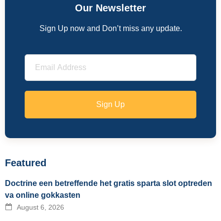
Our Newsletter
Sign Up now and Don’t miss any update.
Sign Up
Featured
Doctrine een betreffende het gratis sparta slot optreden
va online gokkasten
August 6, 2026