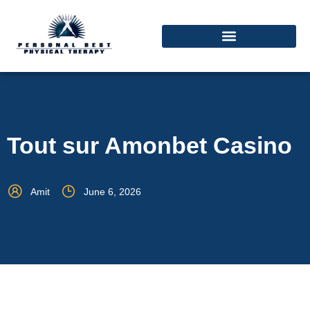
Tout sur Amonbet Casino
Amit
June 6, 2026