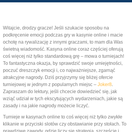
Witajcie, drodzy gracze! Jeśli szukacie sposobu na
podkręcenie emocji podczas gry w kasynie online i macie
ochotę na rywalizację z innymi graczami, to mam dla Was
świetną wiadomość. Kasyna online coraz częściej oferują
coś więcej niż tylko standardową grę – mowa o turniejach!
To fantastyczna okazja, by sprawdzić swoje umiejętności,
poczuć dreszczyk emocji i, co najważniejsze, zgarnąć
atrakcyjne nagrody. Dziś przyjrzymy się bliżej ofercie
turniejowej w jednym z popularnych miejsc –
Joker8
.
Zapraszam do lektury, jeśli chcecie dowiedzieć się, jak
wziąć udział w tych ekscytujących wydarzeniach, jakie są
zasady i na jakie nagrody możecie liczyć.
Turnieje w kasynach online to coś więcej niż tylko zwykłe
klikanie w przyciski slotów czy obstawianie przy stołach. To
prawdziwe zawody, gdzie liczy się strategia, szczęście i