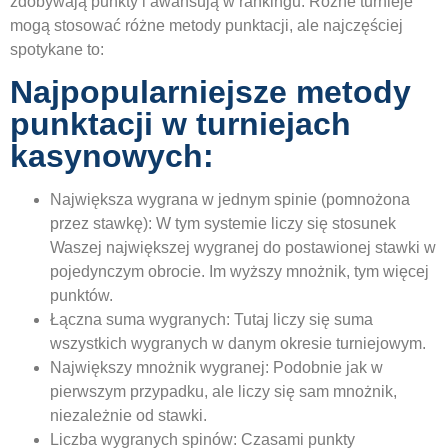
zdobywają punkty i awansują w rankingu. Różne turnieje
mogą stosować różne metody punktacji, ale najczęściej
spotykane to:
Najpopularniejsze metody
punktacji w turniejach
kasynowych:
Największa wygrana w jednym spinie (pomnożona
przez stawkę):
W tym systemie liczy się stosunek
Waszej największej wygranej do postawionej stawki w
pojedynczym obrocie. Im wyższy mnożnik, tym więcej
punktów.
Łączna suma wygranych:
Tutaj liczy się suma
wszystkich wygranych w danym okresie turniejowym.
Największy mnożnik wygranej:
Podobnie jak w
pierwszym przypadku, ale liczy się sam mnożnik,
niezależnie od stawki.
Liczba wygranych spinów:
Czasami punkty