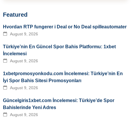
Featured
Hvordan RTP fungerer i Deal or No Deal spilleautomater
August 9, 2026
Türkiye’nin En Güncel Spor Bahis Platformu: 1xbet
İncelemesi
August 9, 2026
1xbetpromosyonkodu.com İncelemesi: Türkiye’nin En
İyi Spor Bahis Sitesi Promosyonları
August 9, 2026
Güncelgiris1xbet.com İncelemesi: Türkiye’de Spor
Bahislerinde Yeni Adres
August 9, 2026