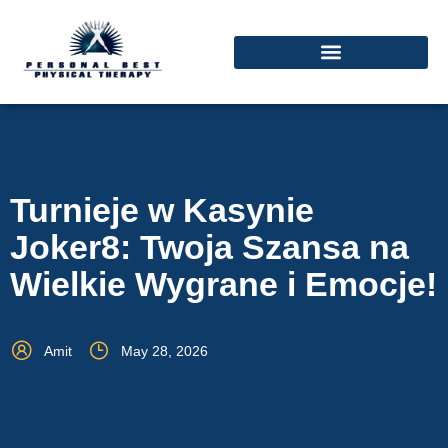
Turnieje w Kasynie
Joker8: Twoja Szansa na
Wielkie Wygrane i Emocje!
Amit
May 28, 2026