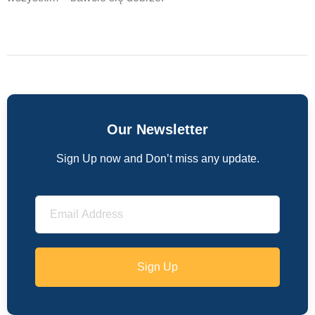
Our Newsletter
Sign Up now and Don’t miss any update.
Sign Up