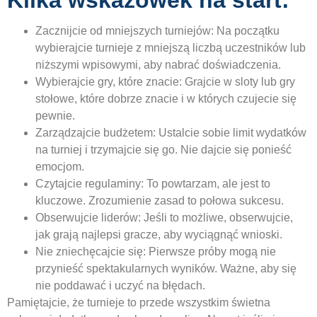
Kilka wskazówek na start:
Zacznijcie od mniejszych turniejów:
Na początku
wybierajcie turnieje z mniejszą liczbą uczestników lub
niższymi wpisowymi, aby nabrać doświadczenia.
Wybierajcie gry, które znacie:
Grajcie w sloty lub gry
stołowe, które dobrze znacie i w których czujecie się
pewnie.
Zarządzajcie budżetem:
Ustalcie sobie limit wydatków
na turniej i trzymajcie się go. Nie dajcie się ponieść
emocjom.
Czytajcie regulaminy:
To powtarzam, ale jest to
kluczowe. Zrozumienie zasad to połowa sukcesu.
Obserwujcie liderów:
Jeśli to możliwe, obserwujcie,
jak grają najlepsi gracze, aby wyciągnąć wnioski.
Nie zniechęcajcie się:
Pierwsze próby mogą nie
przynieść spektakularnych wyników. Ważne, aby się
nie poddawać i uczyć na błędach.
Pamiętajcie, że turnieje to przede wszystkim świetna