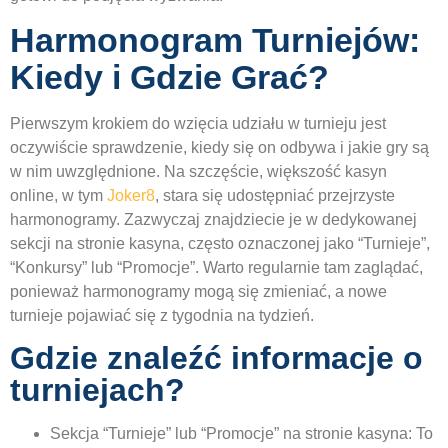
Harmonogram Turniejów:
Kiedy i Gdzie Grać?
Pierwszym krokiem do wzięcia udziału w turnieju jest
oczywiście sprawdzenie, kiedy się on odbywa i jakie gry są
w nim uwzględnione. Na szczęście, większość kasyn
online, w tym
Joker8
, stara się udostępniać przejrzyste
harmonogramy. Zazwyczaj znajdziecie je w dedykowanej
sekcji na stronie kasyna, często oznaczonej jako “Turnieje”,
“Konkursy” lub “Promocje”. Warto regularnie tam zaglądać,
ponieważ harmonogramy mogą się zmieniać, a nowe
turnieje pojawiać się z tygodnia na tydzień.
Gdzie znaleźć informacje o
turniejach?
Sekcja “Turnieje” lub “Promocje” na stronie kasyna:
To