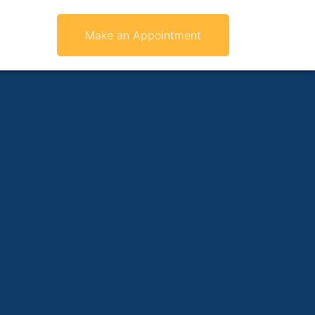
Make an Appointment