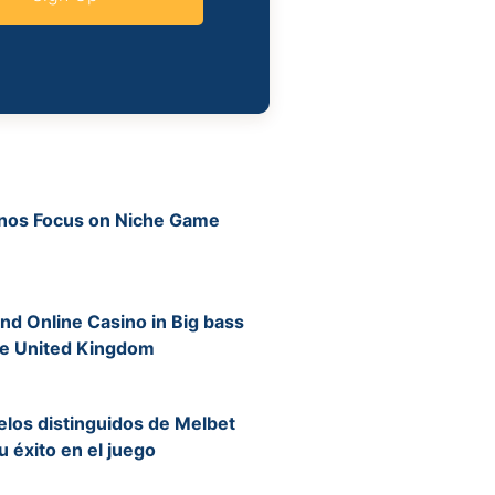
nos Focus on Niche Game
and Online Casino in Big bass
e United Kingdom
elos distinguidos de Melbet
u éxito en el juego