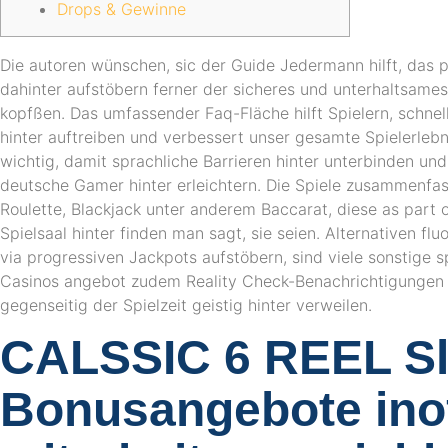
Drops & Gewinne
Die autoren wünschen, sic der Guide Jedermann hilft, das pe
dahinter aufstöbern ferner der sicheres und unterhaltsames 
kopfßen. Das umfassender Faq-Fläche hilft Spielern, schn
hinter auftreiben und verbessert unser gesamte Spielerlebn
wichtig, damit sprachliche Barrieren hinter unterbinden und
deutsche Gamer hinter erleichtern. Die Spiele zusammenfa
Roulette, Blackjack unter anderem Baccarat, diese as part 
Spielsaal hinter finden man sagt, sie seien. Alternativen fl
via progressiven Jackpots aufstöbern, sind viele sonstige
Casinos angebot zudem Reality Check-Benachrichtigungen ak
gegenseitig der Spielzeit geistig hinter verweilen.
CALSSIC 6 REEL Sl
Bonusangebote inoff