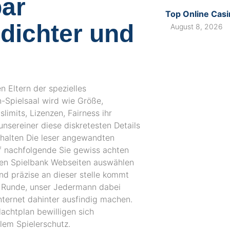
bar
Top Online Casi
 dichter und
August 8, 2026
 Eltern der spezielles
-Spielsaal wird wie Größe,
imits, Lizenzen, Fairness ihr
sereiner diese diskretesten Details
rhalten Die leser angewandten
f nachfolgende Sie gewiss achten
sen Spielbank Webseiten auswählen
nd präzise an dieser stelle kommt
s Runde, unser Jedermann dabei
nternet dahinter ausfindig machen.
lachtplan bewilligen sich
lem Spielerschutz.