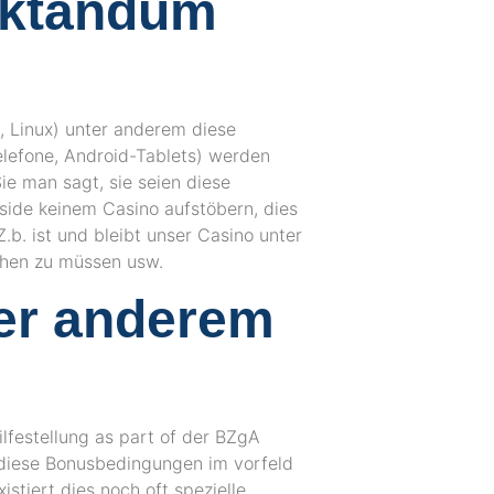
aktandum
, Linux) unter anderem diese
elefone, Android-Tablets) werden
e man sagt, sie seien diese
side keinem Casino aufstöbern, dies
.b. ist und bleibt unser Casino unter
chen zu müssen usw.
ter anderem
ilfestellung as part of der BZgA
r diese Bonusbedingungen im vorfeld
istiert dies noch oft spezielle