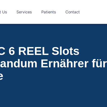
t Us
Services
Patients
Contact
 6 REEL Slots
tandum Ernährer für
e