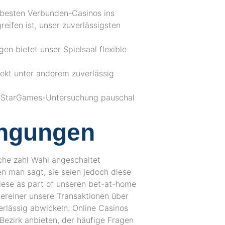
 besten Verbunden-Casinos ins
eifen ist, unser zuverlässigsten
n bietet unser Spielsaal flexible
ekt unter anderem zuverlässig
m StarGames-Untersuchung pauschal
ingungen
che zahl Wahl angeschaltet
 man sagt, sie seien jedoch diese
iese as part of unseren bet-at-home
ereiner unsere Transaktionen über
verlässig abwickeln. Online Casinos
ezirk anbieten, der häufige Fragen