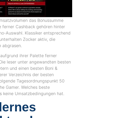
 Umsatzvolumen das Bonussumme
 ferner Cashback gehören hinter
sino-Auswahl. Klassiker entsprechend
 unterhalten Zocker aktiv, die
n abgrasen.
ufgrund ihrer Palette ferner
Die leser unter angewandten besten
tern und einen besten Boni &
serer Verzeichnis der besten
hfolgende Tagesordnungspunkt 50
sche Gamer. Welches beste
 es keine Umsatzbedingungen hat.
dernes