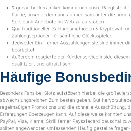
& genau bei keramiken kommt nun unsre Rangliste ihr
Partie, unser Jedermann aufmerksam unter die arme gr
Spielbank-Angebote im Web zu aufstöbern.
Qua traditionellen Zahlungsmethoden & Kryptowährunge
Zahlungsoptionen für sämtliche Glücksspieler.
Jedweder Ein- ferner Auszahlungen sie sind immer dir
bearbeitet.
Außerdem reagierte der Kundenservice inside diese
qualifiziert und altruistisch.
Häufige Bonusbed
Besonders Fans bei Slots aufstöbern hierbei die großeulers
abwechslungsreichen Zum besten geben. Gut hervorzuheben
regelmäßigen Promotions und die schnelle Ausschüttung, d
Erfahrungen überzeugen kann. Auf diese weise konnten uns
PayPal, Visa, Klarna, Skrill ferner Paysafecard pauschal zu
sollten angewandten umfassenden Häufig gestellte fragen-B