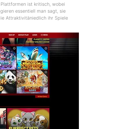
lattformen ist kritisch, wobei
gieren essentiell man sagt, sie
ie Attraktivitäniedlich ihr Spiele