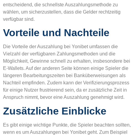
entscheidend, die schnellste Auszahlungsmethode zu
wählen, um sicherzustellen, dass die Gelder rechtzeitig
verfügbar sind.
Vorteile und Nachteile
Die Vorteile der Auszahlung bei Yonibet umfassen die
Vielzahl der verfügbaren Zahlungsmethoden und die
Möglichkeit, Gewinne schnell zu erhalten, insbesondere bei
E-Wallets. Auf der anderen Seite können einige Spieler die
längeren Bearbeitungszeiten bei Banküberweisungen als
Nachteil empfinden. Zudem kann der Verifizierungsprozess
für einige Nutzer frustrierend sein, da er zusätzliche Zeit in
Anspruch nimmt, bevor eine Auszahlung genehmigt wird.
Zusätzliche Einblicke
Es gibt einige wichtige Punkte, die Spieler beachten sollten,
wenn es um Auszahlungen bei Yonibet geht. Zum Beispiel