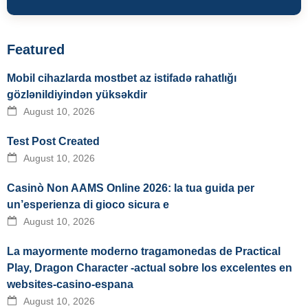
Featured
Mobil cihazlarda mostbet az istifadə rahatlığı
gözlənildiyindən yüksəkdir
August 10, 2026
Test Post Created
August 10, 2026
Casinò Non AAMS Online 2026: la tua guida per
un’esperienza di gioco sicura e
August 10, 2026
La mayormente moderno tragamonedas de Practical
Play, Dragon Character -actual sobre los excelentes en
websites-casino-espana
August 10, 2026