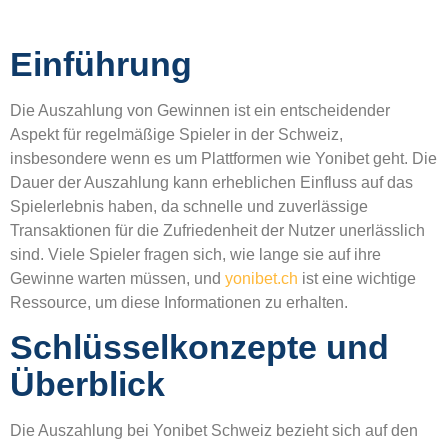
Einführung
Die Auszahlung von Gewinnen ist ein entscheidender
Aspekt für regelmäßige Spieler in der Schweiz,
insbesondere wenn es um Plattformen wie Yonibet geht. Die
Dauer der Auszahlung kann erheblichen Einfluss auf das
Spielerlebnis haben, da schnelle und zuverlässige
Transaktionen für die Zufriedenheit der Nutzer unerlässlich
sind. Viele Spieler fragen sich, wie lange sie auf ihre
Gewinne warten müssen, und
yonibet.ch
ist eine wichtige
Ressource, um diese Informationen zu erhalten.
Schlüsselkonzepte und
Überblick
Die Auszahlung bei Yonibet Schweiz bezieht sich auf den