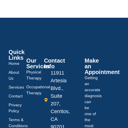
Quick
Links
Our
Contact
Make
Home
Services
Info
an
Appointment
Physical
About
11911
Getting
Therapy
Us
Artesia
an
Occupational
Services
Blvd.,
accurate
Therapy
Suite
diagnosis
Contact
can
207,
Privacy
be
Policy
Cerritos,
one of
CA
Terms &
the
Conditions
most
90701